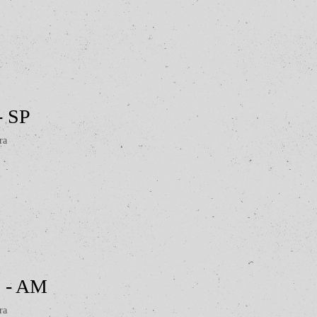
 - SP
ra
s - AM
ra