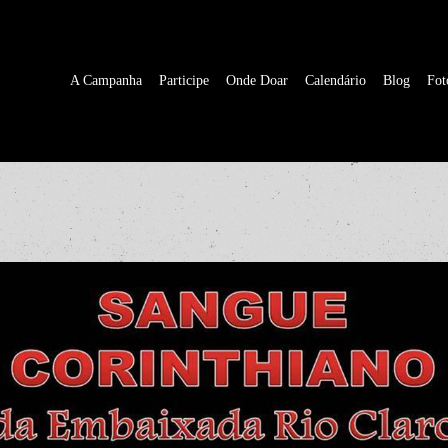
A Campanha
Participe
Onde Doar
Calendário
Blog
Fot