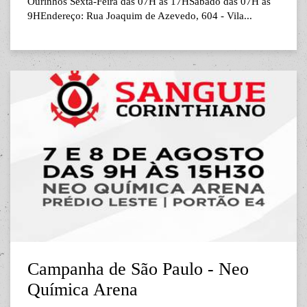
Ourinhos Sexta-Feira das 07H às 17HSabado das 07H às
9HEndereço: Rua Joaquim de Azevedo, 604 - Vila...
Campanha de São Paulo - Neo
Química Arena