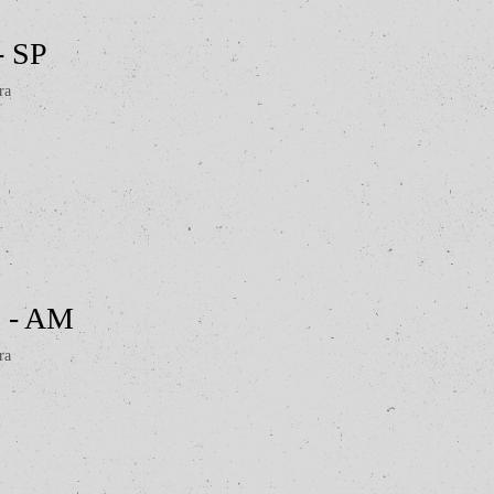
 - SP
ra
s - AM
ra