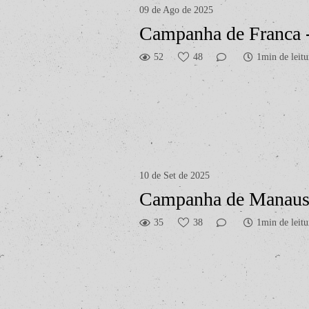
09 de Ago de 2025
Campanha de Franca
52
48
1min de leitu
10 de Set de 2025
Campanha de Manau
35
38
1min de leitu