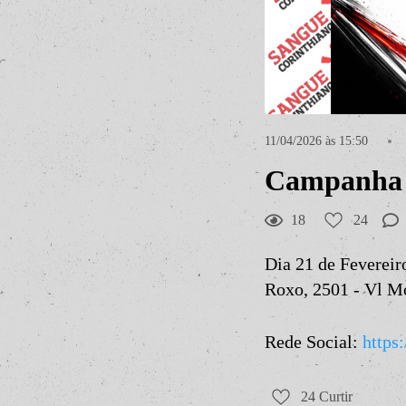
11/04/2026 às 15:50
Campanha 
18
24
Dia 21 de Feverei
Roxo, 2501 - Vl M
Rede Social:
https
24
Curtir